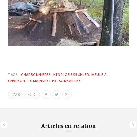
TAGS:
CHARBONNIÈRES
HENRI GEISSBÜHLER
MEULE À
CHARBON
ROMAINMÔTIER
SONNAILLES
0
0
Articles en relation