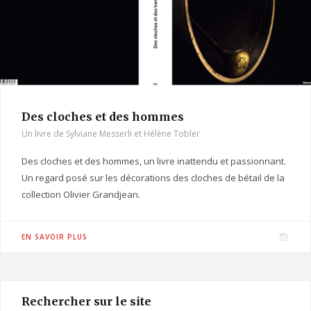
Des cloches et des hommes
Un livre de Sylviane Messerli et Hélène Tobler
Des cloches et des hommes, un livre inattendu et passionnant.
Un regard posé sur les décorations des cloches de bétail de la
collection Olivier Grandjean.
I
EN SAVOIR PLUS
n
s
t
Rechercher sur le site
a