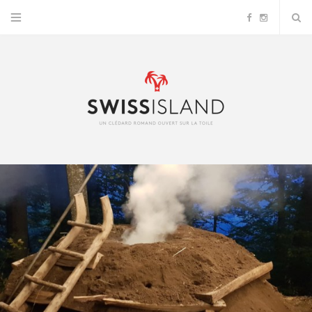
F
I
a
n
c
s
e
t
b
a
o
g
o
r
k
a
m