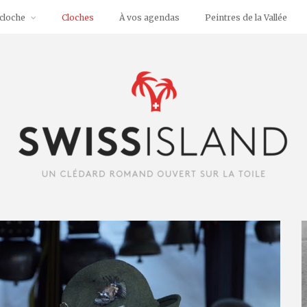
cloche
Cloches
À vos agendas
Peintres de la Vallée