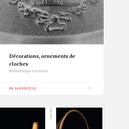
Décorations, ornements de
cloches
Médiathèque inachevée
I
EN SAVOIR PLUS
n
s
t
a
g