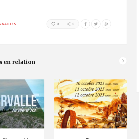
NNAILLES
0
0
s en relation