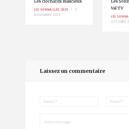
Les clochards malicieux
Les Sonna
x et
Val TV
LES SONNAILLES 2025
9
NOVEMBRE 2025
LES SONNAI
OCTOBRE 2
2
Laissez un commentaire
Name
*
Email
*