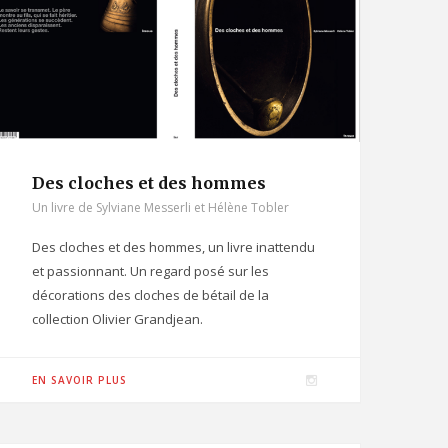
r
a
m
Des cloches et des hommes
Un livre de Sylviane Messerli et Hélène Tobler
Des cloches et des hommes, un livre inattendu
et passionnant. Un regard posé sur les
décorations des cloches de bétail de la
collection Olivier Grandjean.
I
EN SAVOIR PLUS
n
s