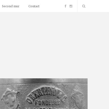
F
I
Second mur
Contact
a
n
c
s
e
t
b
a
o
g
o
r
k
a
m