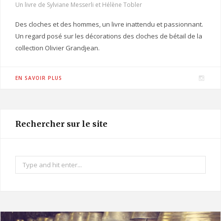
Un livre de Sylviane Messerli et Hélène Tobler
Des cloches et des hommes, un livre inattendu et passionnant.
Un regard posé sur les décorations des cloches de bétail de la
collection Olivier Grandjean.
I
EN SAVOIR PLUS
n
s
t
Rechercher sur le site
a
g
r
Search
a
for:
m