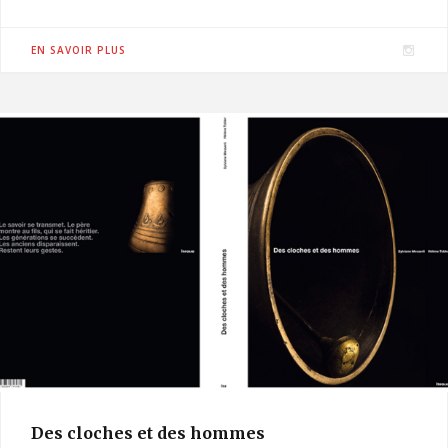
I
EN SAVOIR PLUS
n
s
t
a
g
r
a
m
Des cloches et des hommes