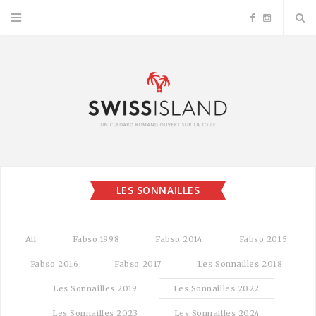
F
I
a
n
c
s
e
t
b
a
LES SONNAILLES
o
g
o
r
All
Fabso 1998
Fabso 2014
Fabso 2015
k
a
Fabso 2016
Fabso 2017
Les Sonnailles 2018
Les Sonnailles 2019
Les Sonnailles 2022
m
Les Sonnailles 2023
Les Sonnailles 2024