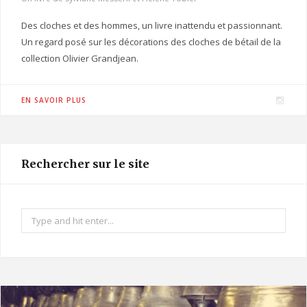
Des cloches et des hommes, un livre inattendu et passionnant.
Un regard posé sur les décorations des cloches de bétail de la
collection Olivier Grandjean.
I
EN SAVOIR PLUS
n
s
t
Rechercher sur le site
a
g
r
Search
a
for:
m