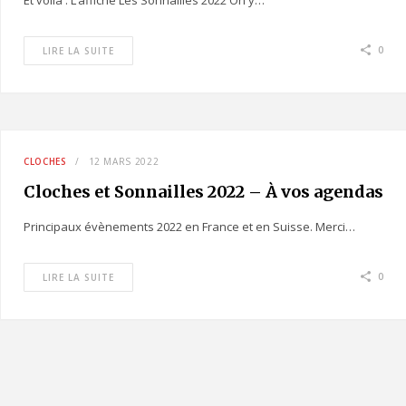
Et voilà : L’affiche Les Sonnailles 2022 On y…
0
LIRE LA SUITE
CLOCHES
12 MARS 2022
Cloches et Sonnailles 2022 – À vos agendas
Principaux évènements 2022 en France et en Suisse. Merci…
0
LIRE LA SUITE