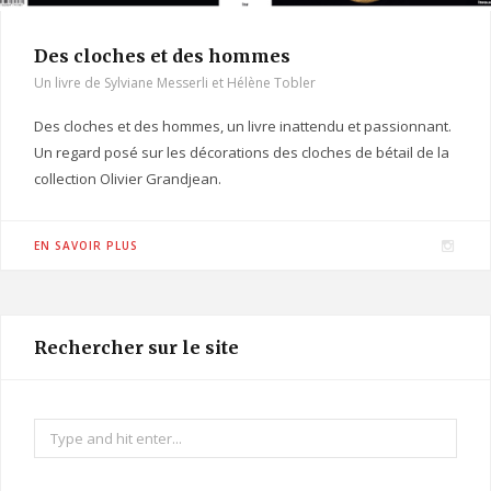
Des cloches et des hommes
Un livre de Sylviane Messerli et Hélène Tobler
Des cloches et des hommes, un livre inattendu et passionnant.
Un regard posé sur les décorations des cloches de bétail de la
collection Olivier Grandjean.
I
EN SAVOIR PLUS
n
s
t
Rechercher sur le site
a
g
r
Search
a
for:
m