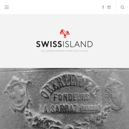
F
I
a
n
c
s
e
t
b
a
o
g
o
r
k
a
m