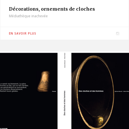
Décorations, ornements de cloches
Médiathèque inachevée
I
EN SAVOIR PLUS
n
s
t
a
g
r
a
m