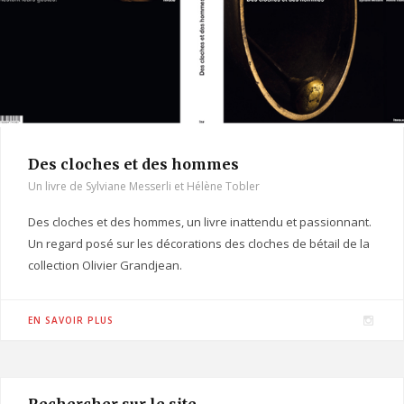
m
Des cloches et des hommes
Un livre de Sylviane Messerli et Hélène Tobler
Des cloches et des hommes, un livre inattendu et passionnant.
Un regard posé sur les décorations des cloches de bétail de la
collection Olivier Grandjean.
I
EN SAVOIR PLUS
n
s
t