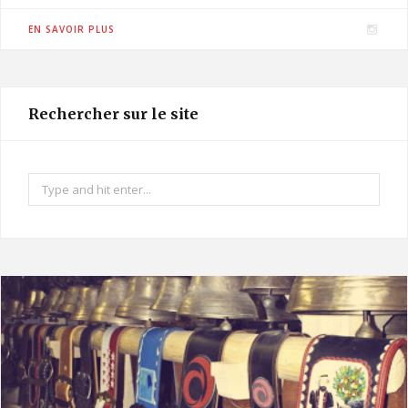
I
EN SAVOIR PLUS
n
s
t
Rechercher sur le site
a
g
r
Search
a
for:
m