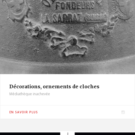
Décorations, ornements de cloches
Médiathèque inachevée
I
EN SAVOIR PLUS
n
s