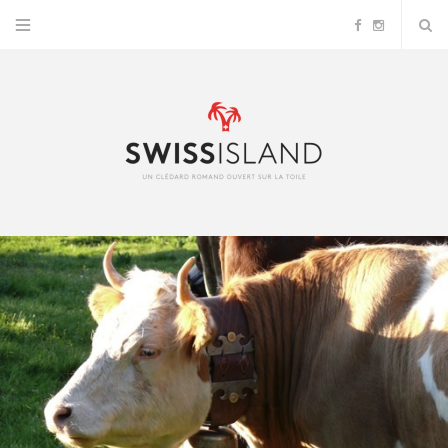
F
I
a
n
c
s
e
t
b
a
o
g
o
r
k
a
m