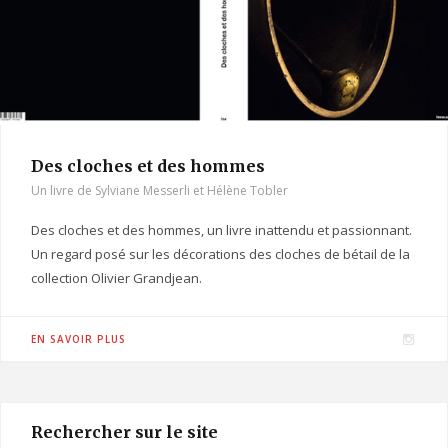
Des cloches et des hommes
Un livre de Sylviane Messerli et Hélène Tobler
Des cloches et des hommes, un livre inattendu et passionnant.
Un regard posé sur les décorations des cloches de bétail de la
collection Olivier Grandjean.
I
EN SAVOIR PLUS
n
s
t
Rechercher sur le site
a