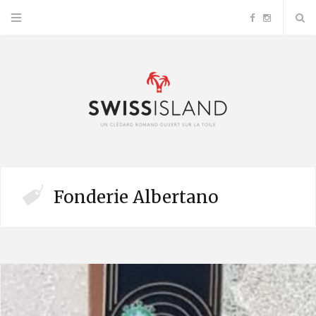
F
I
a
n
c
s
e
t
b
a
Fonderie Albertano
o
g
o
r
k
a
m