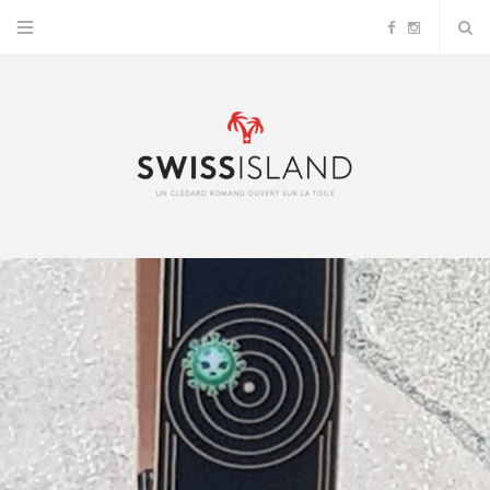
F
I
a
n
c
s
e
t
b
a
o
g
o
r
k
a
m