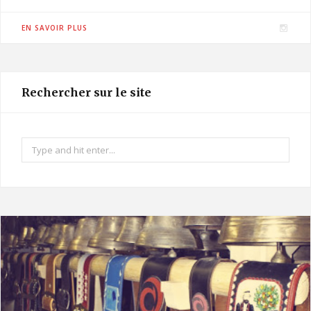
I
EN SAVOIR PLUS
n
s
t
Rechercher sur le site
a
g
r
Search
a
for:
m