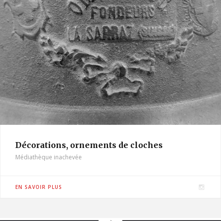
Décorations, ornements de cloches
Médiathèque inachevée
I
EN SAVOIR PLUS
n
s