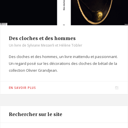
Des cloches et des hommes
Un livre de Sylviane Messerli et Hélène Tobler
Des cloches et des hommes, un livre inattendu et passionnant.
Un regard posé sur les décorations des cloches de bétail de la
collection Olivier Grandjean.
I
EN SAVOIR PLUS
n
s
t
Rechercher sur le site
a
g