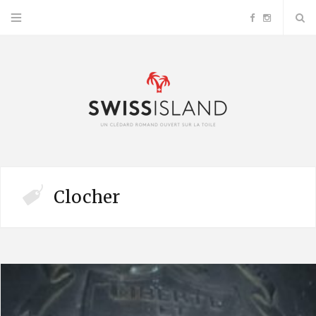
F
I
a
n
c
s
e
t
b
a
Clocher
o
g
o
r
k
a
m