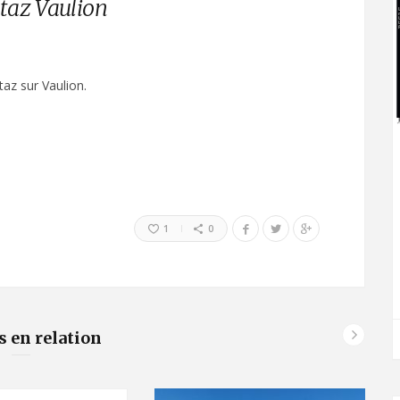
taz Vaulion
az sur Vaulion.
1
0
s en relation