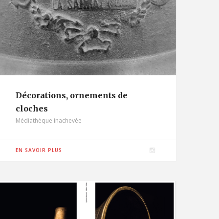
Décorations, ornements de
cloches
Médiathèque inachevée
I
EN SAVOIR PLUS
n
s
t
a
g