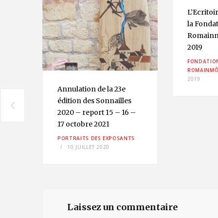
L’Ecritoi
la Fonda
Romainmô
2019
FONDATIO
ROMAINMÔ
2019
Annulation de la 23e
édition des Sonnailles
2020 –
report 15 – 16 –
17 octobre 2021
VRIER
PORTRAITS DES EXPOSANTS
10 JUILLET 2020
Laissez un commentaire