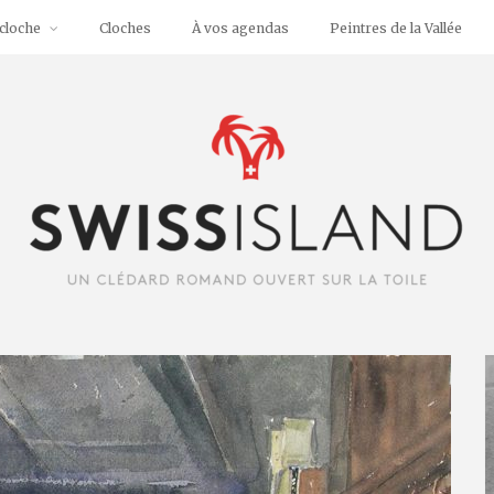
cloche
Cloches
À vos agendas
Peintres de la Vallée