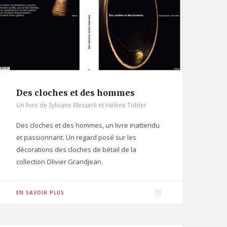
r
a
m
Des cloches et des hommes
Un livre de Sylviane Messerli et Hélène Tobler
Des cloches et des hommes, un livre inattendu
et passionnant. Un regard posé sur les
décorations des cloches de bétail de la
collection Olivier Grandjean.
I
EN SAVOIR PLUS
n
s