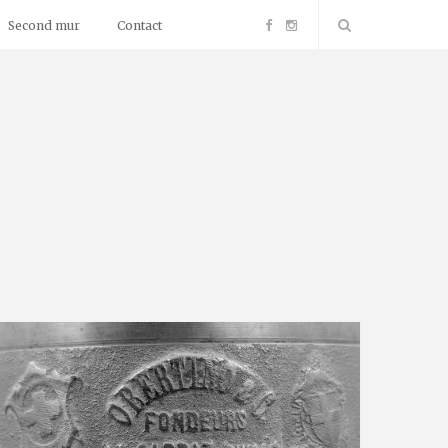
F
I
Second mur
Contact
a
n
c
s
e
t
b
a
o
g
o
r
k
a
m