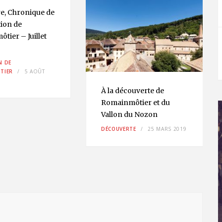
re, Chronique de
tion de
tier – Juillet
N DE
TIER
5 AOÛT
À la découverte de
Romainmôtier et du
Vallon du Nozon
DÉCOUVERTE
25 MARS 2019