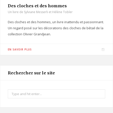
Des cloches et des hommes
Un livre de Sylviane Messerli et Hélène Tobler
Des cloches et des hommes, un livre inattendu et passionnant.
Un regard posé sur les décorations des cloches de bétail de la
collection Olivier Grandjean.
I
EN SAVOIR PLUS
n
s
t
Rechercher sur le site
a
g
r
Search
a
for:
m