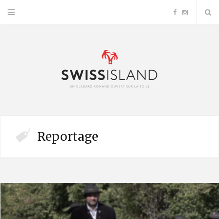
F
I
a
n
c
s
e
t
b
a
Reportage
o
g
o
r
k
a
m