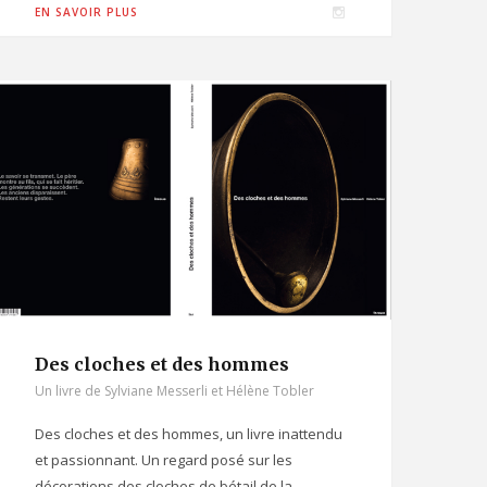
I
EN SAVOIR PLUS
n
s
t
a
g
r
a
m
Des cloches et des hommes
Un livre de Sylviane Messerli et Hélène Tobler
Des cloches et des hommes, un livre inattendu
et passionnant. Un regard posé sur les
décorations des cloches de bétail de la