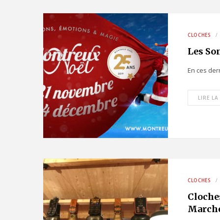
CLOCHES
Les So
En ces der
LIRE LA
CLOCHES
Cloches
Marché