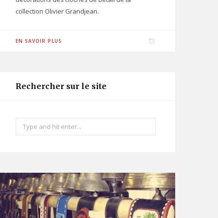
collection Olivier Grandjean.
I
EN SAVOIR PLUS
n
s
t
Rechercher sur le site
a
g
r
Search
a
for:
m