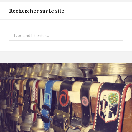
t
Rechercher sur le site
a
g
r
Search
a
for:
m