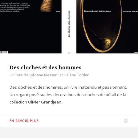
a
m
Des cloches et des hommes
Un livre de Sylviane Messerli et Hélène Tobler
Des cloches et des hommes, un livre inattendu et passionnant.
Un regard posé sur les décorations des cloches de bétail de la
collection Olivier Grandjean.
I
EN SAVOIR PLUS
n
s