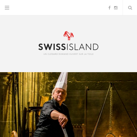
F
I
a
n
c
s
e
t
b
a
o
g
o
r
k
a
m