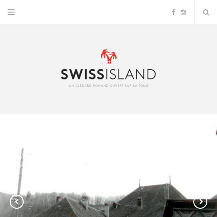
F
I
a
n
c
s
e
t
b
a
o
g
o
r
k
a
m