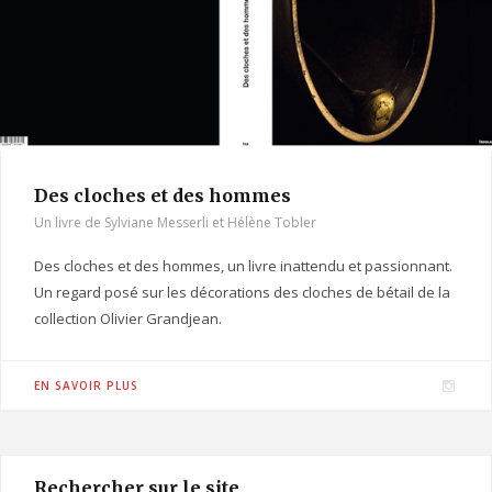
m
Des cloches et des hommes
Un livre de Sylviane Messerli et Hélène Tobler
Des cloches et des hommes, un livre inattendu et passionnant.
Un regard posé sur les décorations des cloches de bétail de la
collection Olivier Grandjean.
I
EN SAVOIR PLUS
n
s
t
Rechercher sur le site