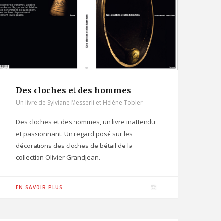
r
a
m
Des cloches et des hommes
Un livre de Sylviane Messerli et Hélène Tobler
Des cloches et des hommes, un livre inattendu
et passionnant. Un regard posé sur les
décorations des cloches de bétail de la
collection Olivier Grandjean.
I
EN SAVOIR PLUS
n
s