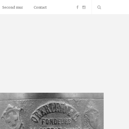
F
I
Second mur
Contact
a
n
c
s
e
t
b
a
o
g
o
r
k
a
m