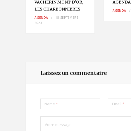
VACHERIN MONT D’OR,
AGEND
LES CHARBONNIERES
VRIER
AGENDA
AGENDA
18 SEPTEMBRE
2023
Laissez un commentaire
Name
*
Email
*