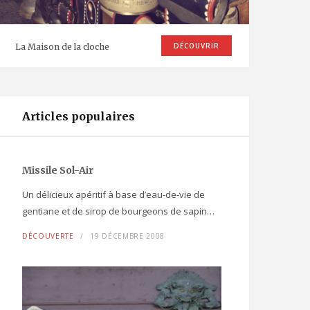
poireaux à la Vallée de
PEINTRES DE LA VALLÉE
10
Joux a débuté en
JANVIER 2022
prévision des Sonnaill
DÉCOUVRIR
La Maison de la cloche
2019
LES SONNAILLES 2019
4
JUILLET 2019
Articles populaires
Missile Sol-Air
Un délicieux apéritif à base d’eau-de-vie de
gentiane et de sirop de bourgeons de sapin…
DÉCOUVERTE
19 DÉCEMBRE 2008