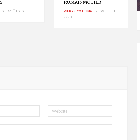
AS
ROMAINMÔTIER
23 AOÛT 2023
PIERRE COTTING
29 JUILLET
2023
Website