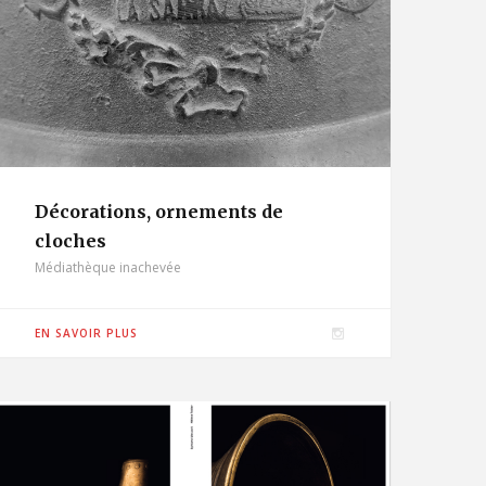
Décorations, ornements de
cloches
Médiathèque inachevée
I
EN SAVOIR PLUS
n
s
t
a
g