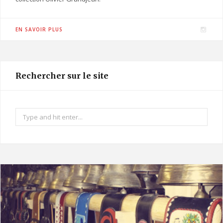
I
EN SAVOIR PLUS
n
s
t
Rechercher sur le site
a
g
r
Search
a
for:
m