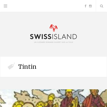
F
I
a
n
c
s
e
t
b
a
Tintin
o
g
o
r
k
a
m