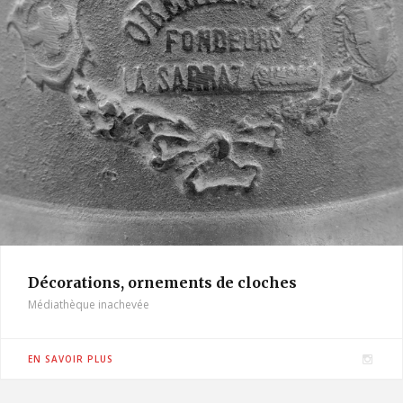
Décorations, ornements de cloches
Médiathèque inachevée
I
EN SAVOIR PLUS
n