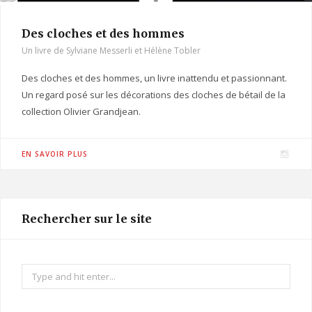
Des cloches et des hommes
Un livre de Sylviane Messerli et Hélène Tobler
Des cloches et des hommes, un livre inattendu et passionnant.
Un regard posé sur les décorations des cloches de bétail de la
collection Olivier Grandjean.
I
EN SAVOIR PLUS
n
s
t
Rechercher sur le site
a
g
r
Search
a
for:
m