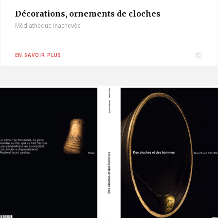
Décorations, ornements de cloches
Médiathèque inachevée
I
EN SAVOIR PLUS
n
s
t
a
g
r
a
m