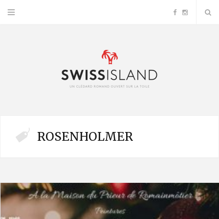
F
I
a
n
c
s
e
t
b
a
ROSENHOLMER
o
g
o
r
k
a
m