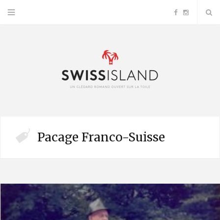
F
I
a
n
c
s
e
t
b
a
Pacage Franco-Suisse
o
g
o
r
k
a
m