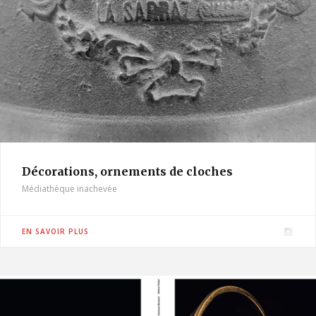
Décorations, ornements de cloches
Médiathèque inachevée
I
EN SAVOIR PLUS
n
s
t
a