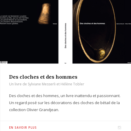
g
r
a
m
Des cloches et des hommes
Un livre de Sylviane Messerli et Hélène Tobler
Des cloches et des hommes, un livre inattendu et passionnant.
Un regard posé sur les décorations des cloches de bétail de la
collection Olivier Grandjean.
I
EN SAVOIR PLUS