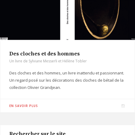
m
Des cloches et des hommes
Un livre de Sylviane Messerli et Hélène Tobler
Des cloches et des hommes, un livre inattendu et passionnant.
Un regard posé sur les décorations des cloches de bétail de la
collection Olivier Grandjean.
I
EN SAVOIR PLUS
n
s
t
Rechercher sur le site