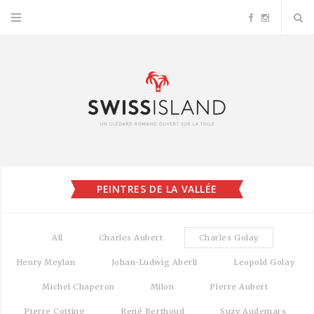
F
I
a
n
c
s
e
t
b
a
PEINTRES DE LA VALLÉE
o
g
o
r
All
Charles Aubert
Charles Golay
k
a
Henry Meylan
Johan-Ludwig Aberli
Leopold Golay
Michel Chaperon
Milon
Pierre Aubert
m
Pierre Cotting
René Berthoud
Suzy Audemars