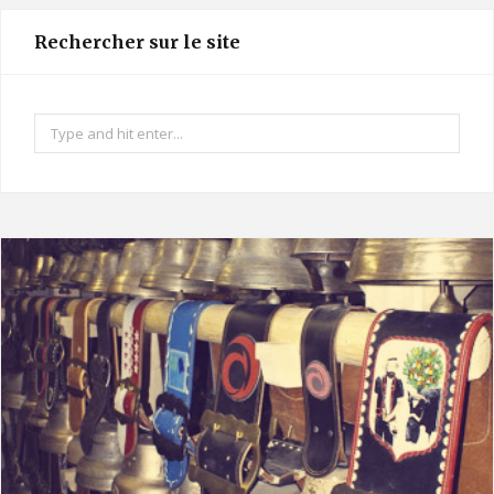
t
Rechercher sur le site
a
g
r
Search
a
for:
m