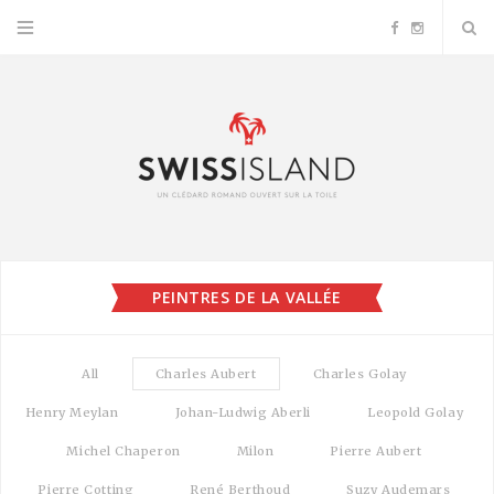
F
I
a
n
c
s
e
t
b
a
PEINTRES DE LA VALLÉE
o
g
o
r
All
Charles Aubert
Charles Golay
k
a
Henry Meylan
Johan-Ludwig Aberli
Leopold Golay
Michel Chaperon
Milon
Pierre Aubert
m
Pierre Cotting
René Berthoud
Suzy Audemars