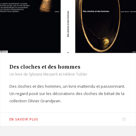
a
m
Des cloches et des hommes
Un livre de Sylviane Messerli et Hélène Tobler
Des cloches et des hommes, un livre inattendu et passionnant.
Un regard posé sur les décorations des cloches de bétail de la
collection Olivier Grandjean.
I
EN SAVOIR PLUS
n
s