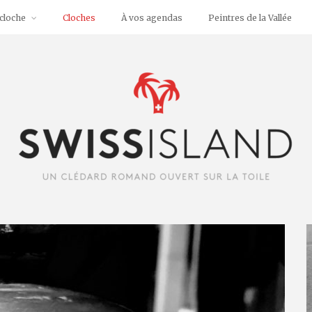
cloche
Cloches
À vos agendas
Peintres de la Vallée