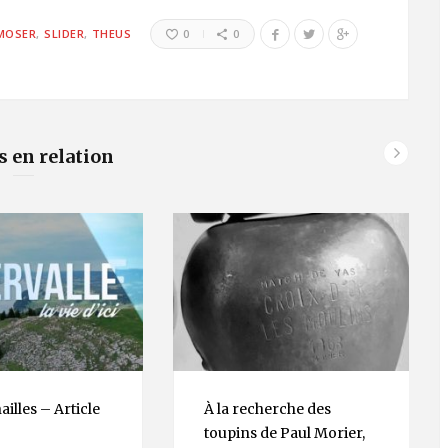
MOSER
SLIDER
THEUS
0
0
s en relation
illes – Article
À la recherche des
toupins de Paul Morier,