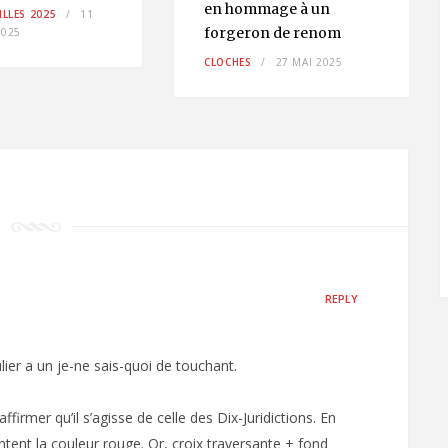
en hommage à un
LLES 2025
11
forgeron de renom
025
CLOCHES
27 MAI 2025
REPLY
lier a un je-ne sais-quoi de touchant.
ffirmer qu’il s’agisse de celle des Dix-Juridictions. En
entent la couleur rouge. Or, croix traversante + fond