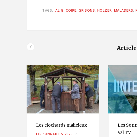
TAGS:
ALIG
COIRE
GRISONS
HOLZER
MALADERS
Article
Le
Les clochards malicieux
Les Sonna
!
Val TV
LES SONNAILLES 2025
9