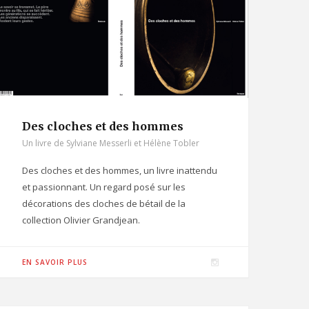
r
a
m
Des cloches et des hommes
Un livre de Sylviane Messerli et Hélène Tobler
Des cloches et des hommes, un livre inattendu
et passionnant. Un regard posé sur les
décorations des cloches de bétail de la
collection Olivier Grandjean.
I
EN SAVOIR PLUS
n
s