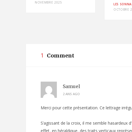
NOVEMBRE 2025
2
LES SONNAI
OCTOBRE 2
1
Comment
Samuel
2 ANS AGO
Merci pour cette présentation. Ce lettrage irrégu
S’agissant de la croix, il me semble hasardeux d’a
effet, en héraldique, des traits verticaux représ