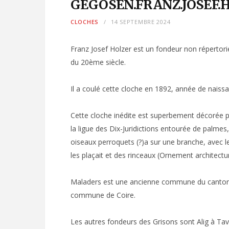
GEGOSEN.FRANZ.JOSEF.
CLOCHES
14 SEPTEMBRE 2024
Franz Josef Holzer est un fondeur non répertorié
du 20ème siècle.
Il a coulé cette cloche en 1892, année de naissa
Cette cloche inédite est superbement décorée par
la ligue des Dix-Juridictions entourée de palmes,
oiseaux perroquets (?)a sur une branche, avec l
les plaçait et des rinceaux (Ornement architect
Maladers est une ancienne commune du canton 
commune de Coire.
Les autres fondeurs des Grisons sont Alig à T