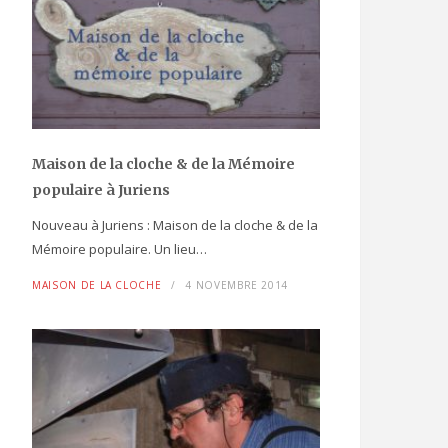
Maison de la cloche
& de la Mémoire
populaire
à Juriens
Nouveau à Juriens : Maison de la cloche & de la
Mémoire populaire. Un lieu…
MAISON DE LA CLOCHE
4 NOVEMBRE 2014
Les créateurs 2024
L’histoire des foires à
Romainmôtier
CLOCHES
3 JANVIER 2025