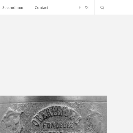
F
I
Second mur
Contact
a
n
c
s
e
t
b
a
o
g
o
r
k
a
m