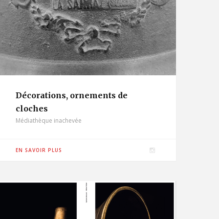
Décorations, ornements de
cloches
Médiathèque inachevée
I
EN SAVOIR PLUS
n
s
t
a
g