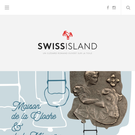
F
I
a
n
c
s
e
t
b
a
o
g
o
r
k
a
m