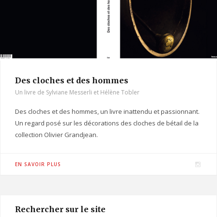
Des cloches et des hommes
Un livre de Sylviane Messerli et Hélène Tobler
Des cloches et des hommes, un livre inattendu et passionnant.
Un regard posé sur les décorations des cloches de bétail de la
collection Olivier Grandjean.
I
EN SAVOIR PLUS
n
s
t
Rechercher sur le site
a