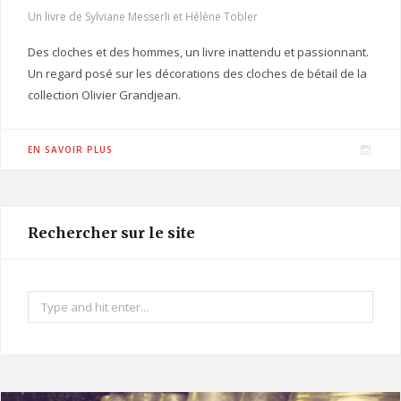
Un livre de Sylviane Messerli et Hélène Tobler
Des cloches et des hommes, un livre inattendu et passionnant.
Un regard posé sur les décorations des cloches de bétail de la
collection Olivier Grandjean.
I
EN SAVOIR PLUS
n
s
t
Rechercher sur le site
a
g
r
Search
a
for:
m