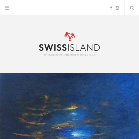
F
I
a
n
c
s
e
t
b
a
o
g
o
r
k
a
m