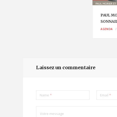
cle
PAUL MO
SONNAI
11
AGENDA
Laissez un commentaire
Name
*
Email
*