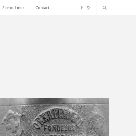
F
I
Second mur
Contact
a
n
c
s
e
t
b
a
o
g
o
r
k
a
m