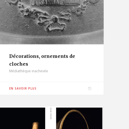
Décorations, ornements de
cloches
Médiathèque inachevée
I
EN SAVOIR PLUS
n
s
t
a
g