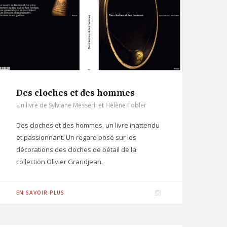
r
a
Les clochards vont
Les clochards malicie
m
beaucoup se rencontrer
LES SONNAILLES 2025
9
en ce début de 2026
NOVEMBRE 2025
AGENDA
26 JANVIER 2026
Des cloches et des hommes
Un livre de Sylviane Messerli et Hélène Tobler
Des cloches et des hommes, un livre inattendu
et passionnant. Un regard posé sur les
décorations des cloches de bétail de la
collection Olivier Grandjean.
I
EN SAVOIR PLUS
n
s