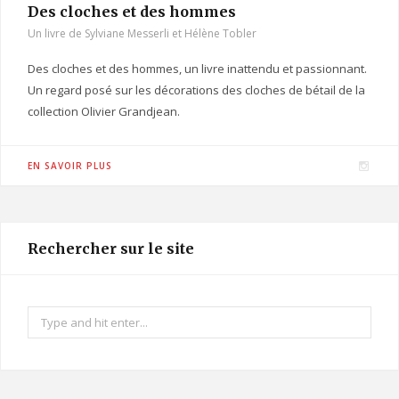
Des cloches et des hommes
Un livre de Sylviane Messerli et Hélène Tobler
Des cloches et des hommes, un livre inattendu et passionnant.
Un regard posé sur les décorations des cloches de bétail de la
collection Olivier Grandjean.
I
EN SAVOIR PLUS
n
s
t
Rechercher sur le site
a
g
r
Search
a
for:
m