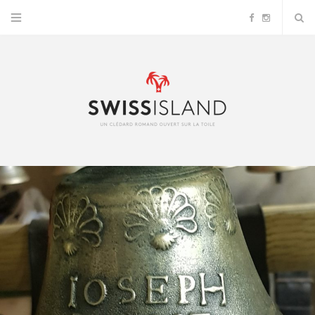
F
I
a
n
c
s
e
t
b
a
o
g
o
r
k
a
m