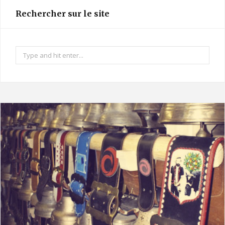
t
Rechercher sur le site
a
g
r
Search
a
for:
m