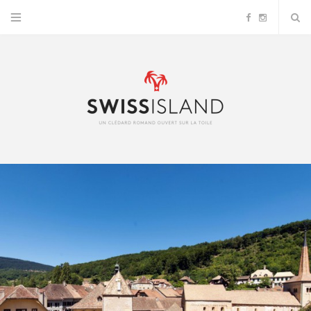
F
I
a
n
c
s
e
t
b
a
o
g
o
r
k
a
m