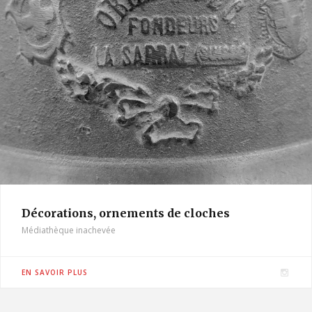
Décorations, ornements de cloches
Médiathèque inachevée
I
EN SAVOIR PLUS
n
s