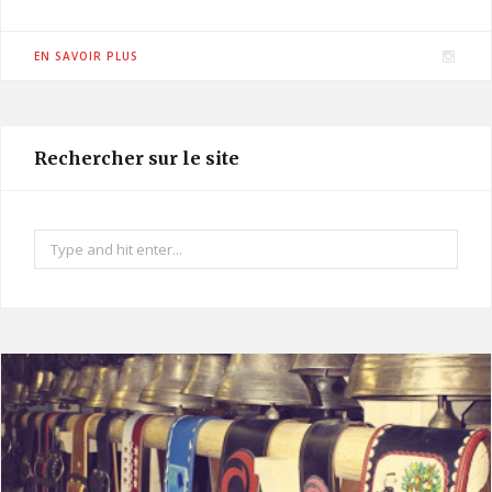
I
EN SAVOIR PLUS
n
s
t
Rechercher sur le site
a
g
r
Search
a
for:
m