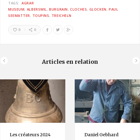
TAGS:
AGRAR
MUSEUM
ALBERSWIL
BURGRAIN
CLOCHES
GLOCKEN
PAUL
SEEMATTER
TOUPINS
TREICHELN
0
0
Articles en relation
Les créateurs 2024
Daniel Gebhard