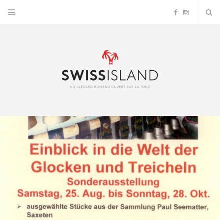
F
I
a
n
c
s
e
t
b
a
o
g
o
r
k
a
m