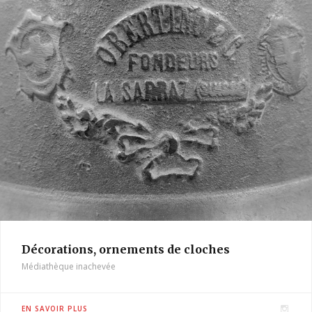
Décorations, ornements de cloches
Médiathèque inachevée
I
EN SAVOIR PLUS