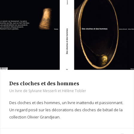
g
r
a
m
Des cloches et des hommes
Un livre de Sylviane Messerli et Hélène Tobler
Des cloches et des hommes, un livre inattendu et passionnant.
Un regard posé sur les décorations des cloches de bétail de la
collection Olivier Grandjean.