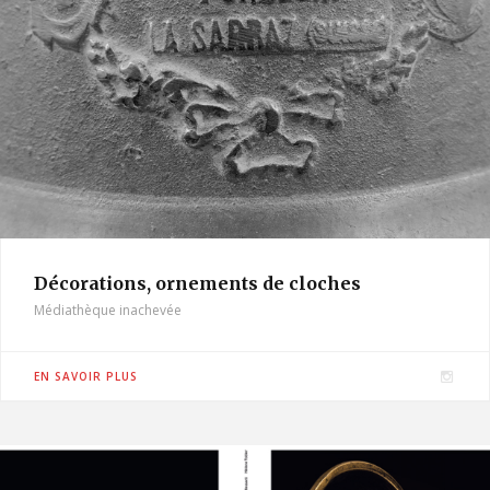
Décorations, ornements de cloches
Médiathèque inachevée
I
EN SAVOIR PLUS
n
s
t
a