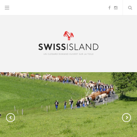
F
I
a
n
c
s
e
t
b
a
o
g
o
r
k
a
m