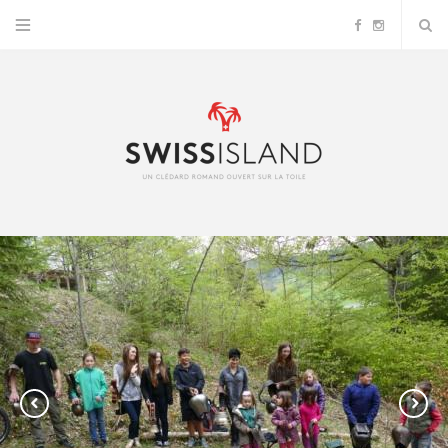
F
I
a
n
c
s
e
t
b
a
o
g
o
r
k
a
m