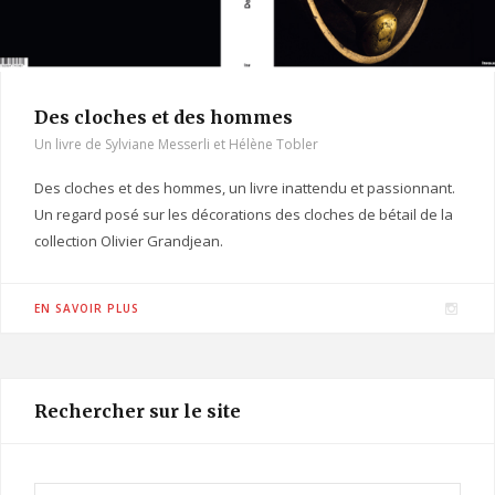
Des cloches et des hommes
Un livre de Sylviane Messerli et Hélène Tobler
Des cloches et des hommes, un livre inattendu et passionnant.
Un regard posé sur les décorations des cloches de bétail de la
collection Olivier Grandjean.
I
EN SAVOIR PLUS
n
s
t
Rechercher sur le site
a
g
r