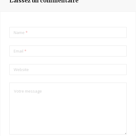
Laissez un commentaire
Name
*
Email
*
Website