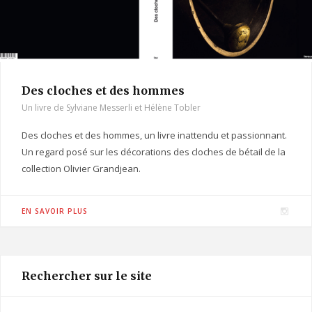
Des cloches et des hommes
Un livre de Sylviane Messerli et Hélène Tobler
Des cloches et des hommes, un livre inattendu et passionnant.
Un regard posé sur les décorations des cloches de bétail de la
collection Olivier Grandjean.
I
EN SAVOIR PLUS
n
s
t
Rechercher sur le site
a
g