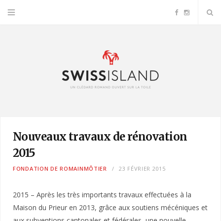
F
I
a
n
c
s
e
t
b
a
Nouveaux travaux de rénovation
o
g
2015
o
r
FONDATION DE ROMAINMÔTIER
23 FÉVRIER 2015
k
a
2015 – Après les très importants travaux effectuées à la
Maison du Prieur en 2013, grâce aux soutiens mécéniques et
m
aux subventions cantonales et fédérales, une nouvelle