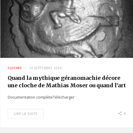
CLOCHES
14 SEPTEMBRE 2024
Quand la mythique géranomachie décore
une cloche de Mathias Moser ou quand l’art
roman aide à élucider un motif campanaire
Documentation complèteTélécharger
0
LIRE LA SUITE