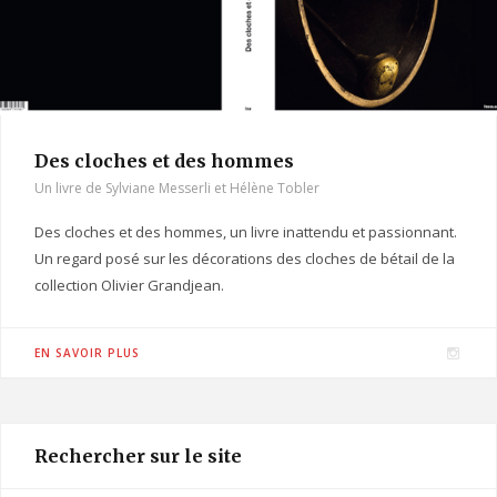
Des cloches et des hommes
Un livre de Sylviane Messerli et Hélène Tobler
Des cloches et des hommes, un livre inattendu et passionnant.
Un regard posé sur les décorations des cloches de bétail de la
collection Olivier Grandjean.
I
EN SAVOIR PLUS
n
s
t
Rechercher sur le site
a
g