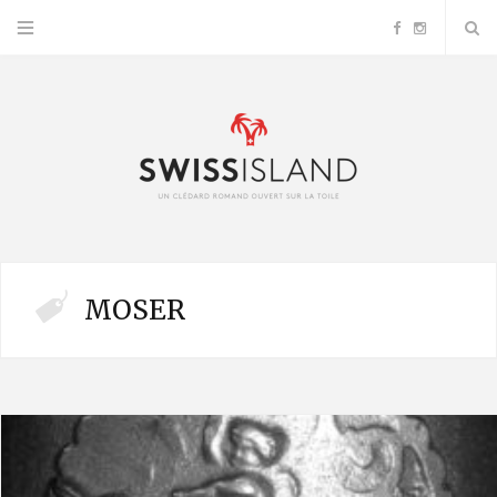
F
I
a
n
c
s
e
t
b
a
MOSER
o
g
o
r
k
a
m