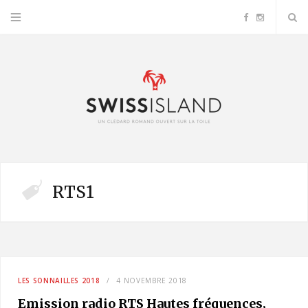
F
I
a
n
c
s
e
t
b
a
RTS1
o
g
o
r
k
a
LES SONNAILLES 2018
4 NOVEMBRE 2018
m
Emission radio RTS Hautes fréquences,