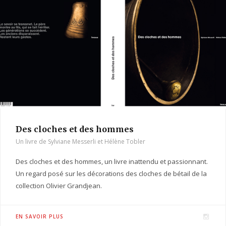
g
r
a
m
Des cloches et des hommes
Un livre de Sylviane Messerli et Hélène Tobler
Des cloches et des hommes, un livre inattendu et passionnant.
Un regard posé sur les décorations des cloches de bétail de la
collection Olivier Grandjean.
I
EN SAVOIR PLUS