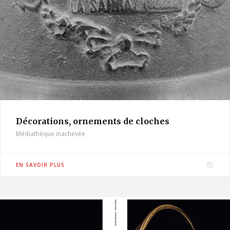
Décorations, ornements de cloches
Médiathèque inachevée
I
EN SAVOIR PLUS
n
s
t
a