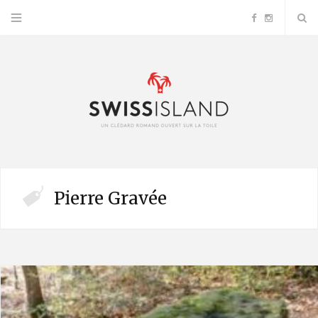
F
I
a
n
c
s
e
t
b
a
Pierre Gravée
o
g
o
r
k
a
m