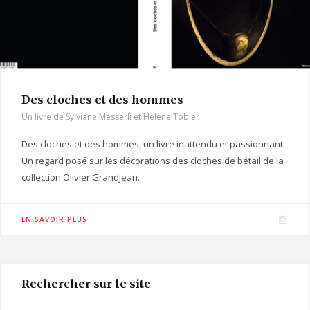
Des cloches et des hommes
Un livre de Sylviane Messerli et Hélène Tobler
Des cloches et des hommes, un livre inattendu et passionnant.
Un regard posé sur les décorations des cloches de bétail de la
collection Olivier Grandjean.
I
EN SAVOIR PLUS
n
s
t
Rechercher sur le site
a
g