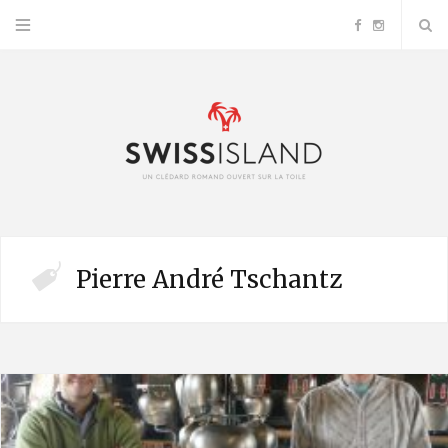
F
I
a
n
c
s
e
t
b
a
Pierre André Tschantz
o
g
o
r
k
a
m