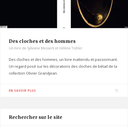
Des cloches et des hommes
Un livre de Sylviane Messerli et Hélène Tobler
Des cloches et des hommes, un livre inattendu et passionnant.
Un regard posé sur les décorations des cloches de bétail de la
collection Olivier Grandjean.
I
EN SAVOIR PLUS
n
s
t
Rechercher sur le site
a
g