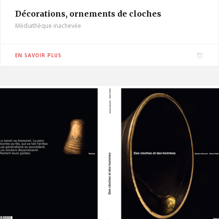
Décorations, ornements de cloches
Médiathèque inachevée
I
EN SAVOIR PLUS
n
s
t
a
g
r
a
m