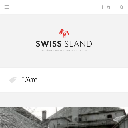
F
I
a
n
c
s
e
t
b
a
L’Arc
o
g
o
r
k
a
m