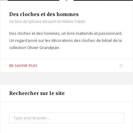
Des cloches et des hommes
Un livre de Sylviane Messerli et Hélène Tobler
Des cloches et des hommes, un livre inattendu et passionnant.
Un regard posé sur les décorations des cloches de bétail de la
collection Olivier Grandjean.
I
EN SAVOIR PLUS
n
s
t
Rechercher sur le site
a
g
r
Search
a
for:
m