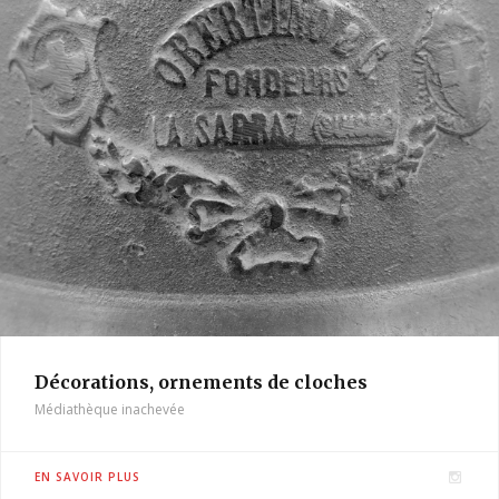
Décorations, ornements de cloches
Médiathèque inachevée
I
EN SAVOIR PLUS