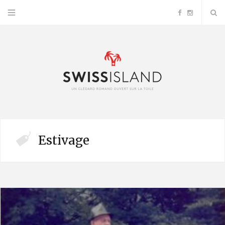
F
I
a
n
c
s
e
t
b
a
Estivage
o
g
o
r
k
a
m