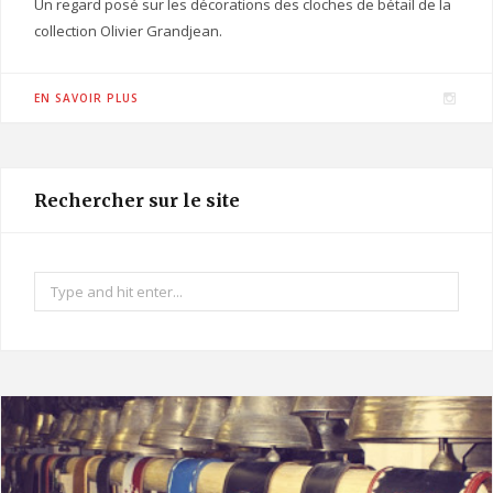
Un regard posé sur les décorations des cloches de bétail de la
collection Olivier Grandjean.
I
EN SAVOIR PLUS
n
s
t
Rechercher sur le site
a
g
r
Search
a
for:
m