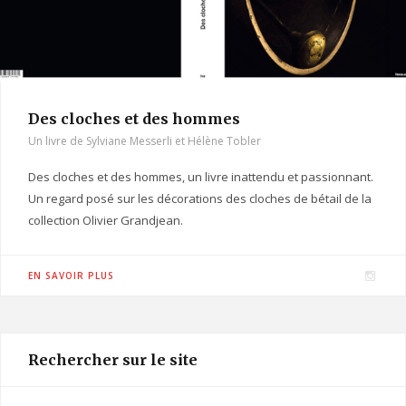
Des cloches et des hommes
Un livre de Sylviane Messerli et Hélène Tobler
Des cloches et des hommes, un livre inattendu et passionnant.
Un regard posé sur les décorations des cloches de bétail de la
collection Olivier Grandjean.
I
EN SAVOIR PLUS
n
s
t
Rechercher sur le site
a
g