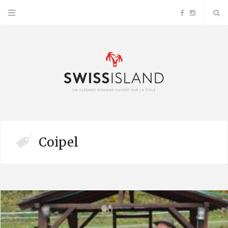
F
I
a
n
c
s
e
t
b
a
Coipel
o
g
o
r
k
a
m