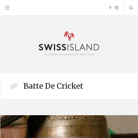
F
I
a
n
c
s
e
t
b
a
Batte De Cricket
o
g
o
r
k
a
m