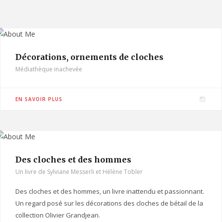
Décorations, ornements de cloches
Médiathèque inachevée
I
EN SAVOIR PLUS
n
s
t
a
Des cloches et des hommes
g
Un livre de Sylviane Messerli et Hélène Tobler
r
a
Des cloches et des hommes, un livre inattendu et passionnant.
m
Un regard posé sur les décorations des cloches de bétail de la
collection Olivier Grandjean.