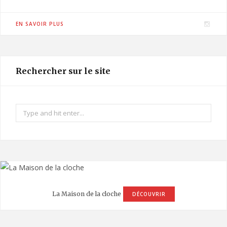
I
EN SAVOIR PLUS
n
s
t
Rechercher sur le site
a
g
r
Search
a
for:
m
La Maison de la cloche
DÉCOUVRIR