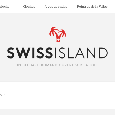
cloche
Cloches
À vos agendas
Peintres de la Vallée
STS