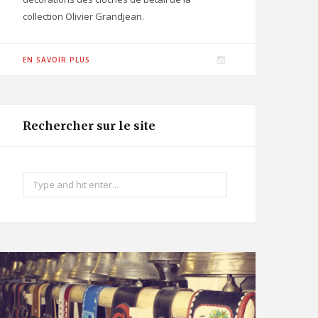
collection Olivier Grandjean.
I
EN SAVOIR PLUS
n
s
t
Rechercher sur le site
a
g
r
Search
a
for:
m