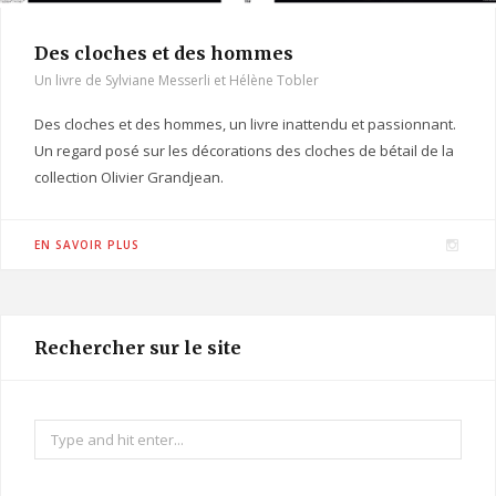
Des cloches et des hommes
Un livre de Sylviane Messerli et Hélène Tobler
Des cloches et des hommes, un livre inattendu et passionnant.
Un regard posé sur les décorations des cloches de bétail de la
collection Olivier Grandjean.
I
EN SAVOIR PLUS
n
s
t
Rechercher sur le site
a
g
r
Search
a
for:
m