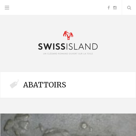
F
I
a
n
c
s
e
t
b
a
ABATTOIRS
o
g
o
r
k
a
m