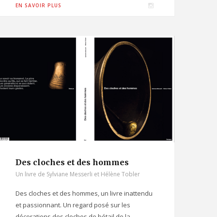
I
EN SAVOIR PLUS
n
s
t
a
g
r
a
m
Des cloches et des hommes
Un livre de Sylviane Messerli et Hélène Tobler
Des cloches et des hommes, un livre inattendu
et passionnant. Un regard posé sur les
décorations des cloches de bétail de la