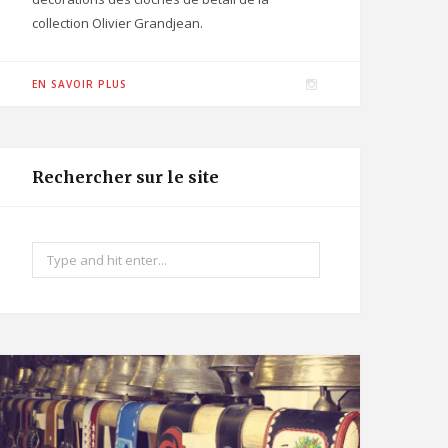
collection Olivier Grandjean.
I
EN SAVOIR PLUS
n
s
t
Rechercher sur le site
a
g
r
Search
a
for:
m