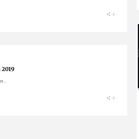
0
 2019
 et…
0